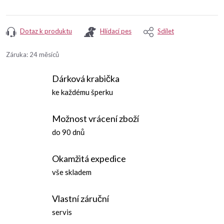
Dotaz k produktu
Hlídací pes
Sdílet
Záruka
:
24 měsíců
Dárková krabička
ke každému šperku
Možnost vrácení zboží
do 90 dnů
Okamžitá expedice
vše skladem
Vlastní záruční
servis