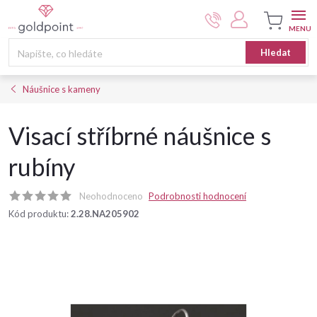
Přejít
na
obsah
Nákupní
Hledat
košík
Náušnice s kameny
Visací stříbrné náušnice s
rubíny
Neohodnoceno
Podrobnosti hodnocení
Kód produktu:
2.28.NA205902