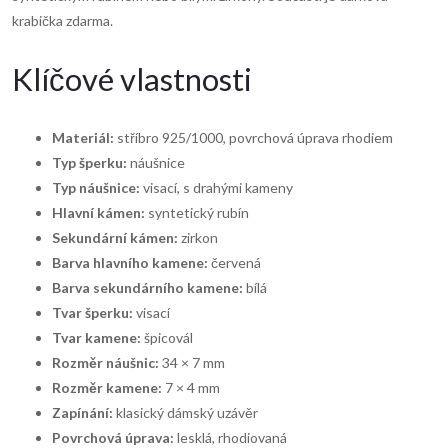
krabička zdarma.
Klíčové vlastnosti
Materiál:
stříbro 925/1000, povrchová úprava rhodiem
Typ šperku:
náušnice
Typ náušnice:
visací, s drahými kameny
Hlavní kámen:
syntetický rubín
Sekundární kámen:
zirkon
Barva hlavního kamene:
červená
Barva sekundárního kamene:
bílá
Tvar šperku:
visací
Tvar kamene:
špicovál
Rozměr náušnic:
34 × 7 mm
Rozměr kamene:
7 × 4 mm
Zapínání:
klasický dámský uzávěr
Povrchová úprava:
lesklá, rhodiovaná