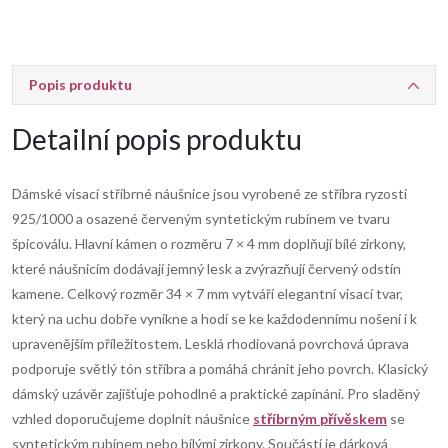
Popis produktu
Detailní popis produktu
Dámské visací stříbrné náušnice jsou vyrobené ze stříbra ryzosti
925/1000 a osazené červeným syntetickým rubínem ve tvaru
špicoválu. Hlavní kámen o rozměru 7 × 4 mm doplňují bílé zirkony,
které náušnicím dodávají jemný lesk a zvýrazňují červený odstín
kamene. Celkový rozměr 34 × 7 mm vytváří elegantní visací tvar,
který na uchu dobře vynikne a hodí se ke každodennímu nošení i k
upravenějším příležitostem. Lesklá rhodiovaná povrchová úprava
podporuje světlý tón stříbra a pomáhá chránit jeho povrch. Klasický
dámský uzávěr zajišťuje pohodlné a praktické zapínání. Pro sladěný
vzhled doporučujeme doplnit náušnice
stříbrným přívěskem
se
syntetickým rubínem nebo bílými zirkony. Součástí je dárková