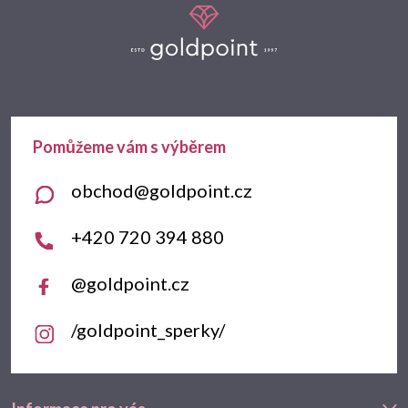
á
p
a
t
obchod
@
goldpoint.cz
í
+420 720 394 880
@goldpoint.cz
/goldpoint_sperky/