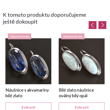
K tomuto produktu doporučujeme
ještě dokoupit
Vlastní výroba
Vlastní výroba
Náušnice s akvamaríny
Bílé zlato náušnice
bílé zlato
oválný bílý opál
Zobrazit
Zobrazit