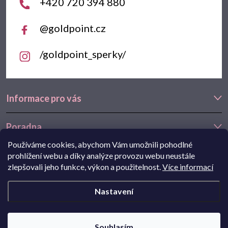
+420 720 394 880
@goldpoint.cz
/goldpoint_sperky/
Informace pro vás
Poradna
Používáme cookies, abychom Vám umožnili pohodlné
Často hledáte
prohlížení webu a díky analýze provozu webu neustále
zlepšovali jeho funkce, výkon a použitelnost.
Více informací
Navštivte také náš e-shop Goldstore.cz:
zlaté náušnice
,
dětské
Nastavení
náušnice
,
náušnice z bílého zlata
Copyright 2026
Goldpoint.cz
. Všechna práva vyhrazena.
Souhlasím