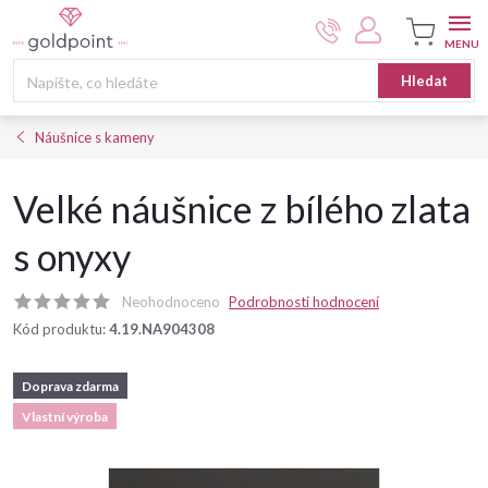
Přejít
na
obsah
Nákupní
Hledat
košík
Náušnice s kameny
Velké náušnice z bílého zlata
s onyxy
Neohodnoceno
Podrobnosti hodnocení
Kód produktu:
4.19.NA904308
Doprava zdarma
Vlastní výroba