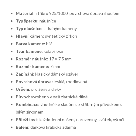
Materiál:
stříbro 925/1000, povrchová úprava rhodiem
Typ šperku:
náušnice
Typ náušnice:
s drahými kameny
Hlavní kámen:
syntetický zirkon
Barva kamene:
bílá
Tvar kamene:
kulatý tvar
Rozměr náušnic:
17 × 7,5 mm
Rozměr kamene:
7 mm
Zapínání:
klasický dámský uzávěr
Povrchová úprava:
lesklá, rhodiovaná
Určení:
pro ženy a dívky
Původ:
vyrobeno v naší zlatnické dílně
Kombinace:
vhodné ke sladění se stříbrným přívěskem s
bílým zirkonem
Příležitost:
každodenní nošení, narozeniny, svátek, výročí
Balení:
dárková krabička zdarma