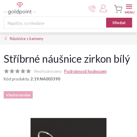
Přejít
na
obsah
Nákupní
Hledat
košík
Náušnice s kameny
Stříbrné náušnice zirkon bílý
Neohodnoceno
Podrobnosti hodnocení
Kód produktu:
2.19.NA003390
Vlastní výroba