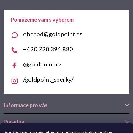
a
t
obchod
@
goldpoint.cz
í
+420 720 394 880
@goldpoint.cz
/goldpoint_sperky/
Informace pro vás
Poradna
Používáme cookies, abychom Vám umožnili pohodlné