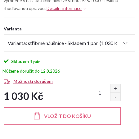
vyrobené v naší zlatnické dílně ze stříbra 925/1000 s lesklou
rhodiovanou úpravou.
Detailní informace
Varianta
Skladem
1 pár
12.8.2026
Možnosti doručení
1 030 Kč
Měrná
cena:
VLOŽIT DO KOŠÍKU