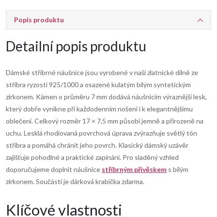
Popis produktu
Detailní popis produktu
Dámské stříbrné náušnice jsou vyrobené v naší zlatnické dílně ze
stříbra ryzosti 925/1000 a osazené kulatým bílým syntetickým
zirkonem. Kámen o průměru 7 mm dodává náušnicím výraznější lesk,
který dobře vynikne při každodenním nošení i k elegantnějšímu
oblečení. Celkový rozměr 17 × 7,5 mm působí jemně a přirozeně na
uchu. Lesklá rhodiovaná povrchová úprava zvýrazňuje světlý tón
stříbra a pomáhá chránit jeho povrch. Klasický dámský uzávěr
zajišťuje pohodlné a praktické zapínání. Pro sladěný vzhled
doporučujeme doplnit náušnice
stříbrným přívěskem
s bílým
zirkonem. Součástí je dárková krabička zdarma.
Klíčové vlastnosti