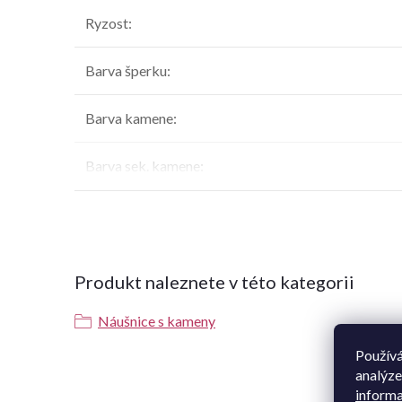
Ryzost
:
Barva šperku
:
Barva kamene
:
Barva sek. kamene
:
Produkt naleznete v této kategorii
Náušnice s kameny
Používá
analýze
K t
informa