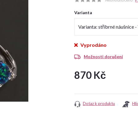
Neohodnoceno
P
Varianta
Vyprodáno
Možnosti doručení
870 Kč
Měrná
cena:
Dotaz k produktu
Hlí