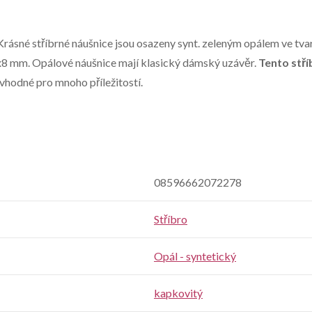
Krásné stříbrné náušnice jsou osazeny synt. zeleným opálem ve tv
5x8 mm. Opálové náušnice mají klasický dámský uzávěr.
Tento stří
 vhodné pro mnoho příležitostí.
08596662072278
Stříbro
Opál - syntetický
kapkovitý