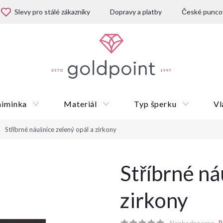
Slevy pro stálé zákazníky
Dopravy a platby
České puncov
miminka
Materiál
Typ šperku
Vl
Stříbrné náušnice zelený opál a zirkony
Dárkové poukazy
Stříbrné ná
zirkony