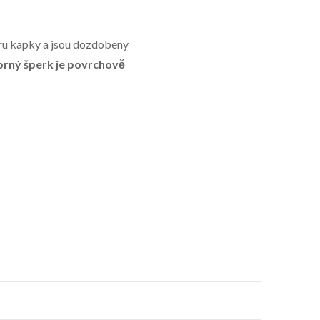
aru kapky a jsou dozdobeny
brný šperk je
povrchově