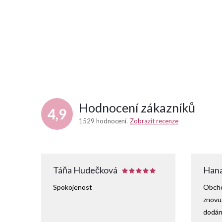
Hodnocení zákazníků
4,9
1529 hodnocení
Zobrazit recenze
Táňa Hudečková
Hana
Spokojenost
Obcho
znovu
dodání