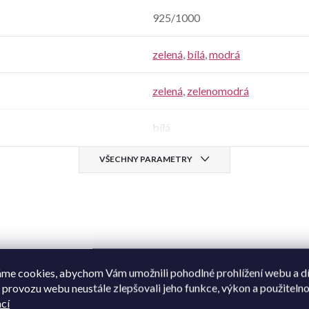
925/1000
zelená
,
bílá
,
modrá
zelená
,
zelenomodrá
bílá
VŠECHNY PARAMETRY
me cookies, abychom Vám umožnili pohodlné prohlížení webu a d
 provozu webu neustále zlepšovali jeho funkce, výkon a použitelno
omuto produktu doporučujeme ještě doko
cí