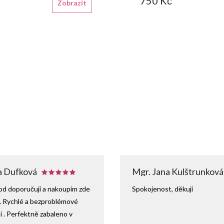
750 Kč
Zobrazit
 Dufková
Mgr. Jana Kulštrunková
d doporučuji a nakoupím zde
Spokojenost, děkuji
. Rychlé a bezproblémové
 . Perfektně zabaleno v