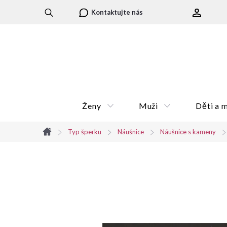
Přejít
Kontaktujte nás
na
obsah
Ženy
Muži
Děti a 
Typ šperku
Náušnice
Náušnice s kameny
Domů