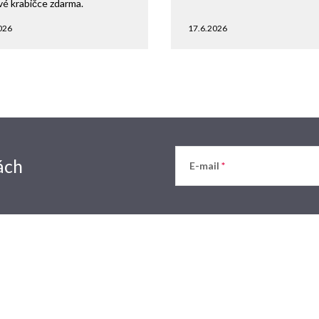
vé krabičce zdarma.
026
17.6.2026
ách
E-mail