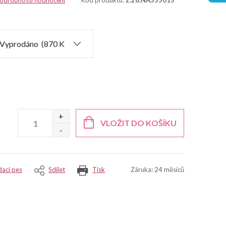
odrobnosti hodnocení
Kód produktu:
2.28.NA555015
VLOŽIT DO KOŠÍKU
dací pes
Sdílet
Tisk
Záruka
:
24 měsíců