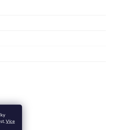
íky
st.
Více
upit