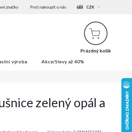
ní značky
Proč nakoupit u nás
CZK
Nákupní
košík
Prázdný košík
astní výroba
Akce/Slevy až 40%
ušnice zelený opál a