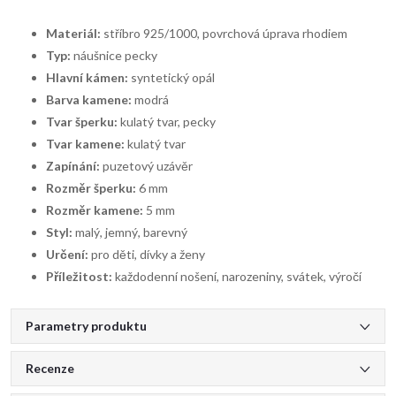
Materiál:
stříbro 925/1000, povrchová úprava rhodiem
Typ:
náušnice pecky
Hlavní kámen:
syntetický opál
Barva kamene:
modrá
Tvar šperku:
kulatý tvar, pecky
Tvar kamene:
kulatý tvar
Zapínání:
puzetový uzávěr
Rozměr šperku:
6 mm
Rozměr kamene:
5 mm
Styl:
malý, jemný, barevný
Určení:
pro děti, dívky a ženy
Příležitost:
každodenní nošení, narozeniny, svátek, výročí
Parametry produktu
Recenze