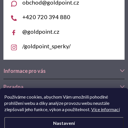
obchod
@
goldpoint.cz
í
+420 720 394 880
@goldpoint.cz
/goldpoint_sperky/
Informace pro vás
Poradna
Používáme cookies, abychom Vám umožnili pohodlné
Často hledáte
prohlížení webu a díky analýze provozu webu neustále
zlepšovali jeho funkce, výkon a použitelnost.
Více informací
Navštivte také náš e-shop Goldstore.cz:
zlaté náušnice
,
dětské
Nastavení
náušnice
,
náušnice z bílého zlata