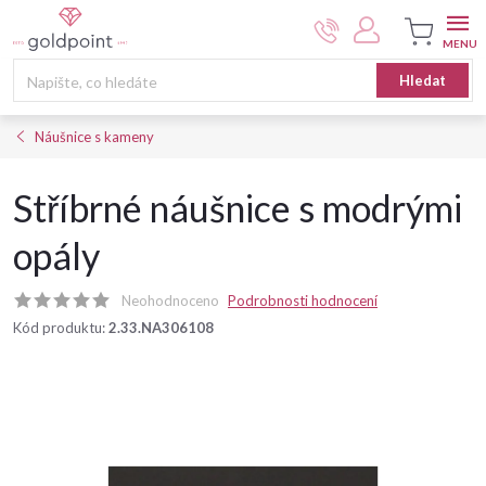
Přejít
na
obsah
Nákupní
Hledat
košík
Náušnice s kameny
Stříbrné náušnice s modrými
opály
Neohodnoceno
Podrobnosti hodnocení
Kód produktu:
2.33.NA306108