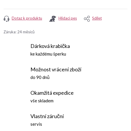
Dotaz k produktu
Hlídací pes
Sdílet
Záruka
:
24 měsíců
Dárková krabička
ke každému šperku
Možnost vrácení zboží
do 90 dnů
Okamžitá expedice
vše skladem
Vlastní záruční
servis