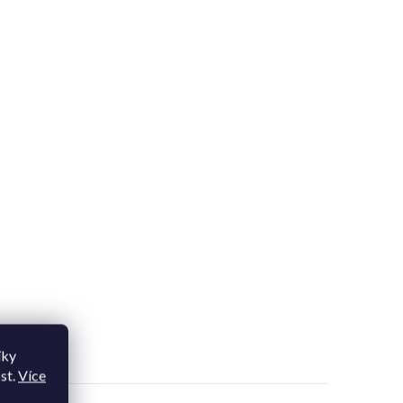
íky
st.
Více