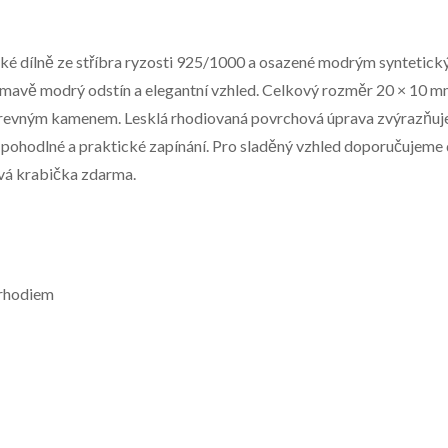
cké dílně ze stříbra ryzosti 925/1000 a osazené modrým syntetick
vě modrý odstín a elegantní vzhled. Celkový rozměr 20 × 10 mm 
 barevným kamenem. Lesklá rhodiovaná povrchová úprava zvýrazňuje
e pohodlné a praktické zapínání. Pro sladěný vzhled doporučujeme
ová krabička zdarma.
 rhodiem