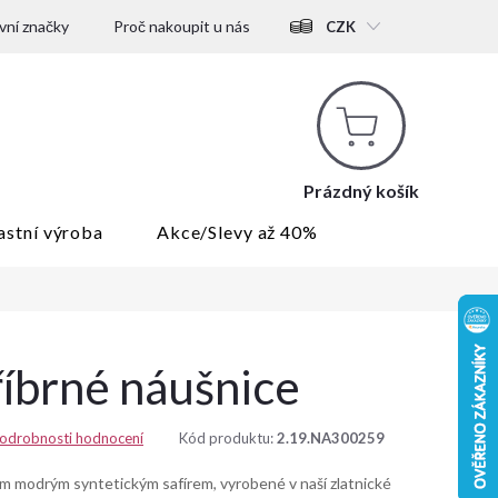
ní značky
Proč nakoupit u nás
CZK
Nákupní
košík
Prázdný košík
astní výroba
Akce/Slevy až 40%
říbrné náušnice
odrobnosti hodnocení
Kód produktu:
2.19.NA300259
m modrým syntetickým safírem, vyrobené v naší zlatnické