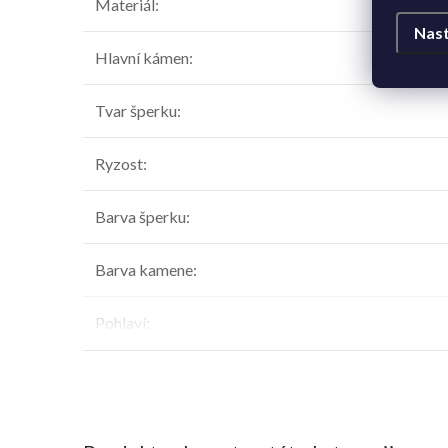
Materiál
:
Nast
Hlavní kámen
:
Tvar šperku
:
Ryzost
:
Barva šperku
:
Barva kamene
:
Pohlaví
: