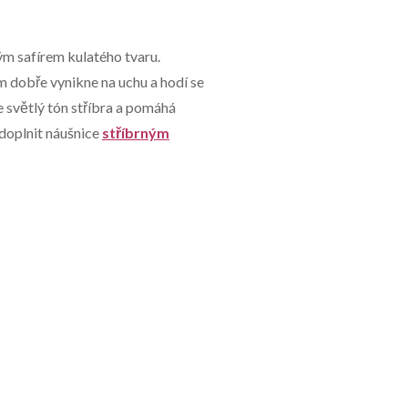
ým safírem kulatého tvaru.
dobře vynikne na uchu a hodí se
 světlý tón stříbra a pomáhá
 doplnit náušnice
stříbrným