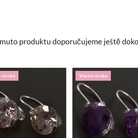
omuto produktu doporučujeme ještě doko
í výroba
Vlastní výroba