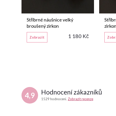
Stříbrné náušnice velký
Stříb
broušený zirkon
zirko
1 180 Kč
Zobrazit
Zobr
Hodnocení zákazníků
4,9
1529 hodnocení
Zobrazit recenze