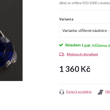
dílně ze stříbra 925/1000 s leskl
Varianta
Skladem
1 pár
Možnosti doručení
1 360 Kč
Měrná
cena:
Dotaz k produktu
Hlí