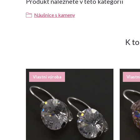
Produkt naleznete v této kategorii
Náušnice s kameny
K t
Vlastní výroba
Vlastn