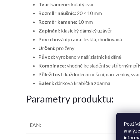
Tvar kamene:
kulatý tvar
Rozměr náušnic:
20 × 10 mm
Rozměr kamene:
10 mm
Zapínání:
klasický dámský uzávěr
Povrchová úprava:
lesklá, rhodiovaná
Určení:
pro ženy
Původ:
vyrobeno v naší zlatnické dílně
Kombinace:
vhodné ke sladění se stříbrným př
Příležitost:
každodenní nošení, narozeniny, svát
Balení:
dárková krabička zdarma
Parametry produktu:
Používá
EAN
:
analýze
informa