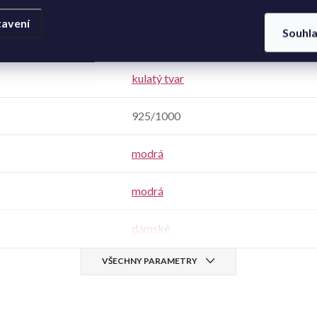
Stříbro
avení
Souhl
Safír - syntetický
kulatý tvar
925/1000
modrá
modrá
dámské
VŠECHNY PARAMETRY