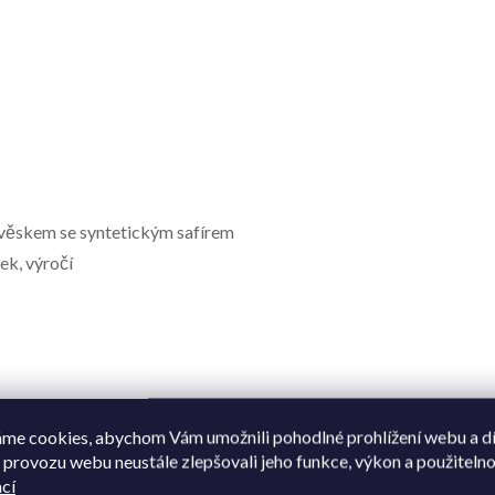
ívěskem se syntetickým safírem
ek, výročí
me cookies, abychom Vám umožnili pohodlné prohlížení webu a d
08596662065072
 provozu webu neustále zlepšovali jeho funkce, výkon a použitelno
cí