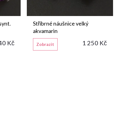
synt.
Stříbrné náušnice velký
akvamarin
40 Kč
1 250 Kč
Zobrazit