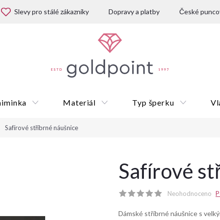
Slevy pro stálé zákazníky
Dopravy a platby
České puncov
miminka
Materiál
Typ šperku
Vl
Safírové stříbrné náušnice
Dárkové poukazy
Safírové st
Neohodnoceno
P
Dámské stříbrné náušnice s velký