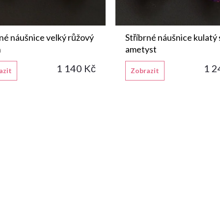
rné náušnice velký růžový
Stříbrné náušnice kulatý 
n
ametyst
1 140 Kč
1 2
azit
Zobrazit