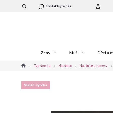
Přejít
Kontaktujte nás
na
obsah
Ženy
Muži
Děti a 
Typ šperku
Náušnice
Náušnice s kameny
Domů
Vlastní výroba