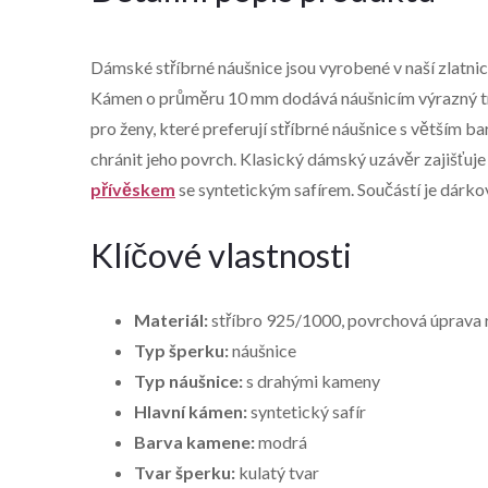
Dámské stříbrné náušnice jsou vyrobené v naší zlatni
Kámen o průměru 10 mm dodává náušnicím výrazný tma
pro ženy, které preferují stříbrné náušnice s větším
chránit jeho povrch. Klasický dámský uzávěr zajišťuj
přívěskem
se syntetickým safírem. Součástí je dárk
Klíčové vlastnosti
Materiál:
stříbro 925/1000, povrchová úprava
Typ šperku:
náušnice
Typ náušnice:
s drahými kameny
Hlavní kámen:
syntetický safír
Barva kamene:
modrá
Tvar šperku:
kulatý tvar