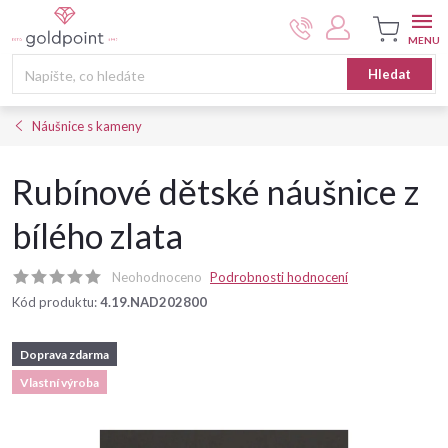
Přejít
na
obsah
Nákupní
Hledat
košík
Náušnice s kameny
Rubínové dětské náušnice z
bílého zlata
Neohodnoceno
Podrobnosti hodnocení
Kód produktu:
4.19.NAD202800
Doprava zdarma
Vlastní výroba