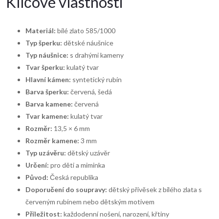
Klíčové vlastnosti
Materiál:
bílé zlato 585/1000
Typ šperku:
dětské náušnice
Typ náušnice:
s drahými kameny
Tvar šperku:
kulatý tvar
Hlavní kámen:
syntetický rubín
Barva šperku:
červená, šedá
Barva kamene:
červená
Tvar kamene:
kulatý tvar
Rozměr:
13,5 × 6 mm
Rozměr kamene:
3 mm
Typ uzávěru:
dětský uzávěr
Určení:
pro děti a miminka
Původ:
Česká republika
Doporučení do soupravy:
dětský přívěsek z bílého zlata s
červeným rubínem nebo dětským motivem
Příležitost:
každodenní nošení, narození, křtiny