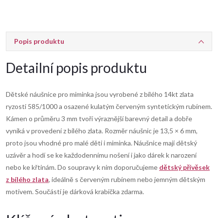
Popis produktu
Detailní popis produktu
Dětské náušnice pro miminka jsou vyrobené z bílého 14kt zlata
ryzosti 585/1000 a osazené kulatým červeným syntetickým rubínem.
Kámen o průměru 3 mm tvoří výraznější barevný detail a dobře
vyniká v provedení z bílého zlata. Rozměr náušnic je 13,5 × 6 mm,
proto jsou vhodné pro malé děti i miminka. Náušnice mají dětský
uzávěr a hodí se ke každodennímu nošení i jako dárek k narození
nebo ke křtinám. Do soupravy k nim doporučujeme
dětský přívěsek
z bílého zlata
, ideálně s červeným rubínem nebo jemným dětským
motivem. Součástí je dárková krabička zdarma.