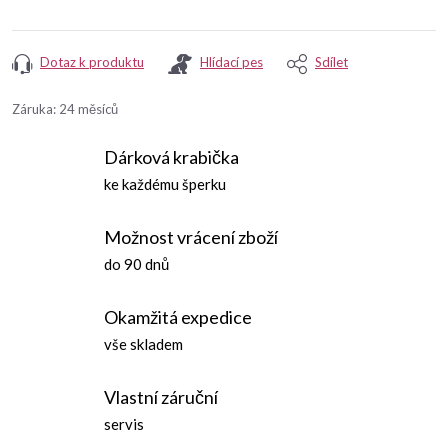
Dotaz k produktu
Hlídací pes
Sdílet
Záruka
:
24 měsíců
Dárková krabička
ke každému šperku
Možnost vrácení zboží
do 90 dnů
Okamžitá expedice
vše skladem
Vlastní záruční
servis