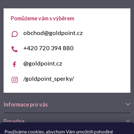
a
t
obchod
@
goldpoint.cz
í
+420 720 394 880
@goldpoint.cz
/goldpoint_sperky/
Informace pro vás
Poradna
Používáme cookies, abychom Vám umožnili pohodlné