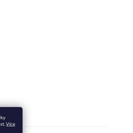
íky
st.
Více