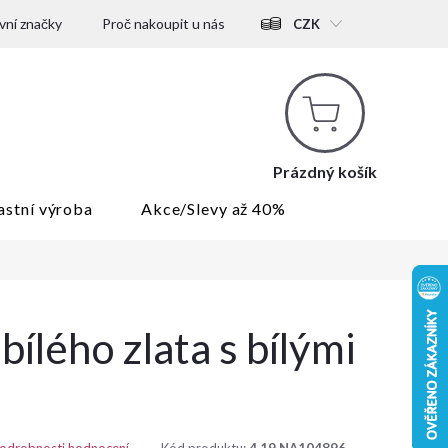
ní značky
Proč nakoupit u nás
CZK
Nákupní
košík
Prázdný košík
astní výroba
Akce/Slevy až 40%
bílého zlata s bílými