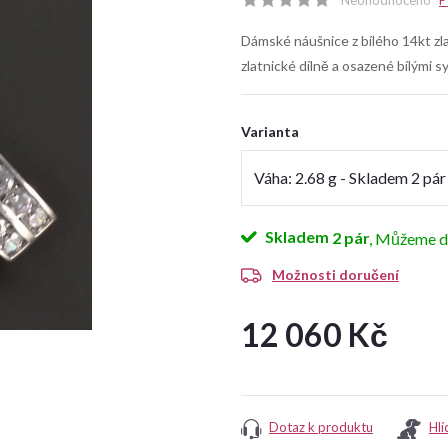
Neohodnoceno
P
Dámské náušnice z bílého 14kt zl
zlatnické dílně a osazené bílými s
Varianta
Skladem
2 pár
Možnosti doručení
12 060 Kč
Měrná
cena:
Dotaz k produktu
Hlí