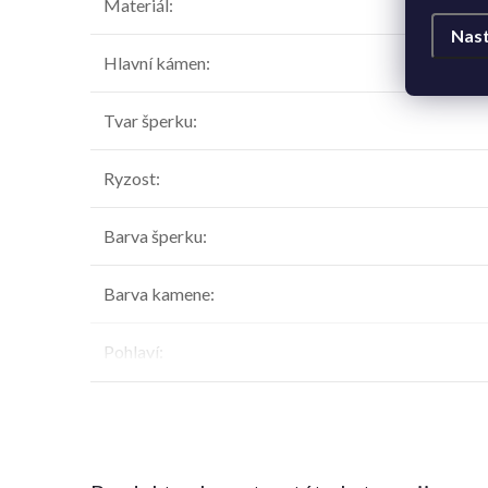
Materiál
:
Nast
Hlavní kámen
:
Tvar šperku
:
Ryzost
:
Barva šperku
:
Barva kamene
:
Pohlaví
: