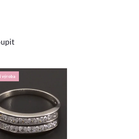
upit
í výroba