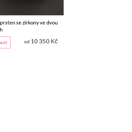
 prsten se zirkony ve dvou
ch
10 350 Kč
od
azit