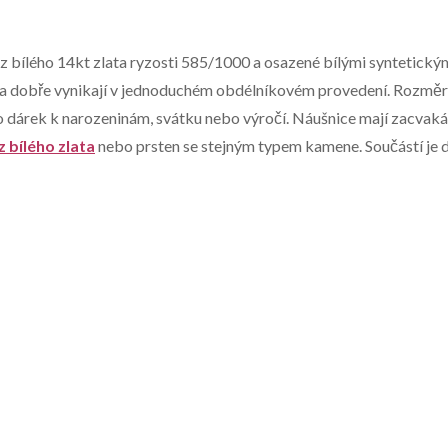
z bílého 14kt zlata ryzosti 585/1000 a osazené bílými syntetickým
k a dobře vynikají v jednoduchém obdélníkovém provedení. Rozměr
o dárek k narozeninám, svátku nebo výročí. Náušnice mají zacvaká
z bílého zlata
nebo prsten se stejným typem kamene. Součástí je