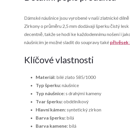
Dámské náušnice jsou vyrobené v naší zlatnické dílně 
Zirkony o průměru 2,5 mm dodávají šperku čistý les
decentně, takže se hodí ke každodennímu nošení i jak
náušnicím je možné sladit do soupravy také
přívěsek 
Klíčové vlastnosti
Materiál:
bílé zlato 585/1000
Typ šperku:
náušnice
Typ náušnice:
s drahými kameny
Tvar šperku:
obdélníkový
Hlavní kámen:
syntetický zirkon
Barva šperku:
bílá
Barva kamene:
bílá