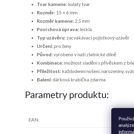
Tvar kamene:
kulatý tvar
Rozměr:
15 × 6 mm
Rozměr kamene:
2,5 mm
Povrchová úprava:
lesklá
Typ uzávěru:
zacvakávací pojistkový uzávěr
Určení:
pro ženy
Původ:
vyrobeno v naší zlatnické dílně
Kombinace:
možnost sladění s přívěskem z bí
Příležitost:
každodenní nošení, narozeniny, svát
Balení:
dárková krabička zdarma
Parametry produktu:
Používá
EAN
:
analýze
informa