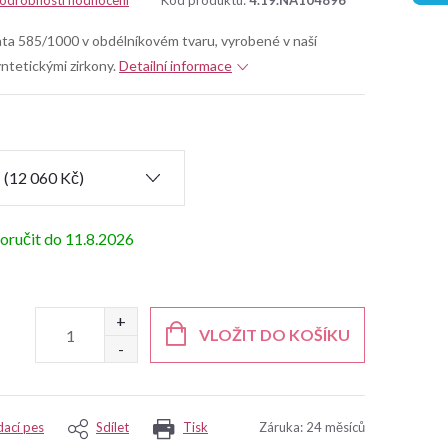
odrobnosti hodnocení
Kód produktu:
4.19.NA104896
ata 585/1000 v obdélníkovém tvaru, vyrobené v naší
yntetickými zirkony.
Detailní informace
11.8.2026
VLOŽIT DO KOŠÍKU
dací pes
Sdílet
Tisk
Záruka
:
24 měsíců