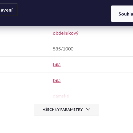
Zlato
,
bílé zlato
avení
Souhl
Zirkon - syntetický
obdelníkový
585/1000
bílá
bílá
dámské
VŠECHNY PARAMETRY