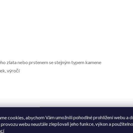
lého zlata nebo prstenem se stejným typem kamene
ek, výročí
me cookies, abychom Vám umožnili pohodlné prohlížení webu a d
08596662041328
 provozu webu neustále zlepšovali jeho funkce, výkon a použitelno
cí