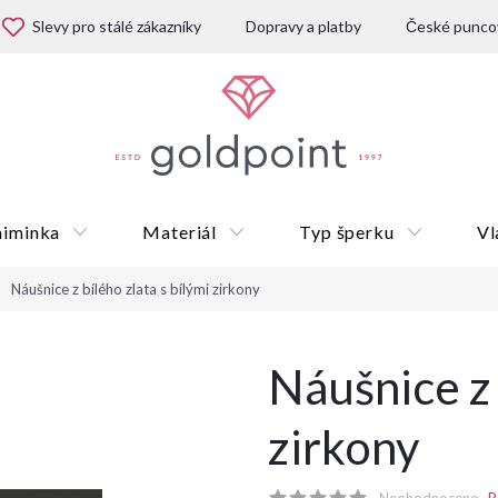
Slevy pro stálé zákazníky
Dopravy a platby
České puncov
miminka
Materiál
Typ šperku
Vl
Náušnice z bílého zlata s bílými zirkony
Dárkové poukazy
Náušnice z 
zirkony