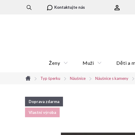
Přejít
Kontaktujte nás
na
obsah
Ženy
Muži
Děti a 
Typ šperku
Náušnice
Náušnice s kameny
Domů
Doprava zdarma
Vlastní výroba