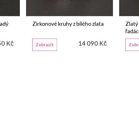
řadý
Zirkonové kruhy z bílého zlata
Zlatý
řadá
50 Kč
14 090 Kč
Zobrazit
Zobr