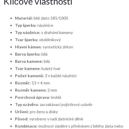
Klíčové vlastnosti
Materiál:
bílé zlato 585/1000
Typ šperku:
náušnice
Typ náušnice:
s drahými kameny
Tvar šperku:
obdélníkový
Hlavní kámen:
syntetický zirkon
Barva šperku:
bílá
Barva kamene:
bílá
Tvar kamene:
kulatý tvar
Počet kamenů:
3 v každé náušnici
Rozměr:
13 × 4 mm
Rozměr kamene:
2 mm
Povrchová úprava:
lesklá
Typ uzávěru:
zacvakávací pojistkový uzávěr
Určení:
pro ženy a dívky
Původ:
vyrobeno v naší zlatnické dílně
Kombinace:
možnost sladění s přívěskem z bílého zlata nebo