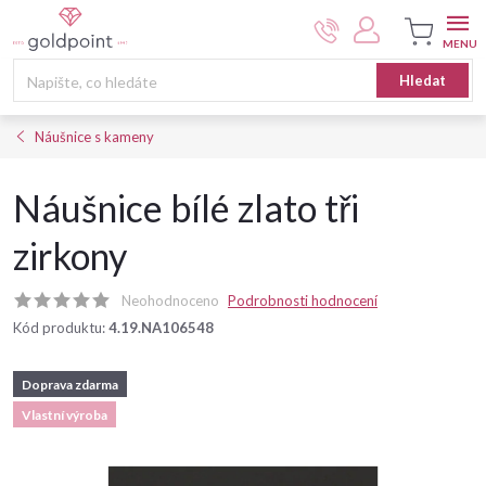
Přejít
na
obsah
Nákupní
Hledat
košík
Náušnice s kameny
Náušnice bílé zlato tři
zirkony
Neohodnoceno
Podrobnosti hodnocení
Kód produktu:
4.19.NA106548
Doprava zdarma
Vlastní výroba