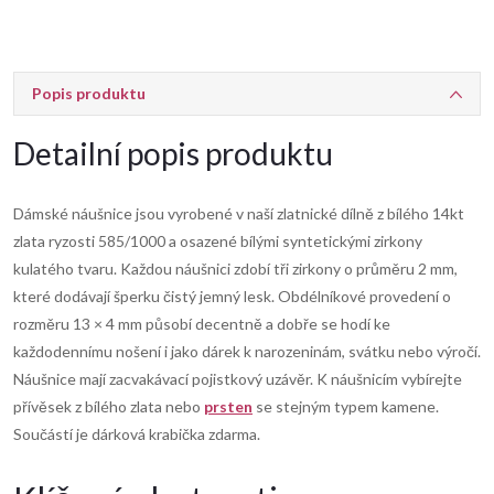
Popis produktu
Detailní popis produktu
Dámské náušnice jsou vyrobené v naší zlatnické dílně z bílého 14kt
zlata ryzosti 585/1000 a osazené bílými syntetickými zirkony
kulatého tvaru. Každou náušnici zdobí tři zirkony o průměru 2 mm,
které dodávají šperku čistý jemný lesk. Obdélníkové provedení o
rozměru 13 × 4 mm působí decentně a dobře se hodí ke
každodennímu nošení i jako dárek k narozeninám, svátku nebo výročí.
Náušnice mají zacvakávací pojistkový uzávěr. K náušnicím vybírejte
přívěsek z bílého zlata nebo
prsten
se stejným typem kamene.
Součástí je dárková krabička zdarma.