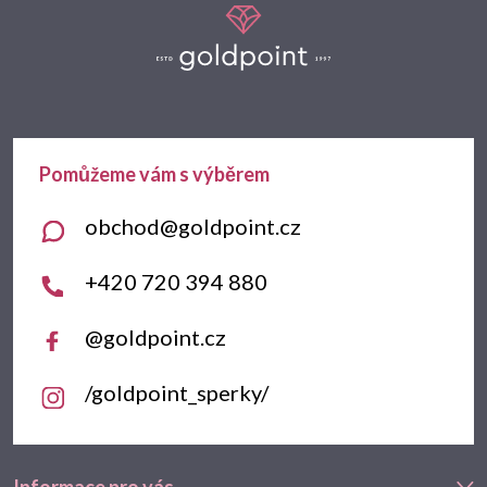
á
p
a
t
obchod
@
goldpoint.cz
í
+420 720 394 880
@goldpoint.cz
/goldpoint_sperky/