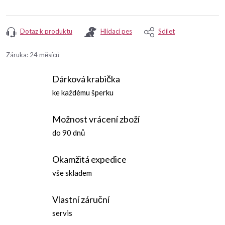
Dotaz k produktu
Hlídací pes
Sdílet
Záruka
:
24 měsíců
Dárková krabička
ke každému šperku
Možnost vrácení zboží
do 90 dnů
Okamžitá expedice
vše skladem
Vlastní záruční
servis