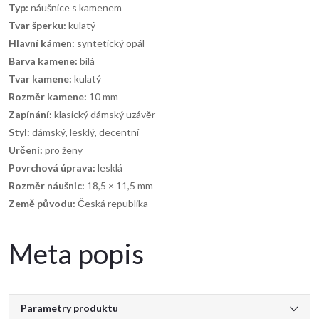
Typ:
náušnice s kamenem
Tvar šperku:
kulatý
Hlavní kámen:
syntetický opál
Barva kamene:
bílá
Tvar kamene:
kulatý
Rozměr kamene:
10 mm
Zapínání:
klasický dámský uzávěr
Styl:
dámský, lesklý, decentní
Určení:
pro ženy
Povrchová úprava:
lesklá
Rozměr náušnic:
18,5 × 11,5 mm
Země původu:
Česká republika
Meta popis
Parametry produktu