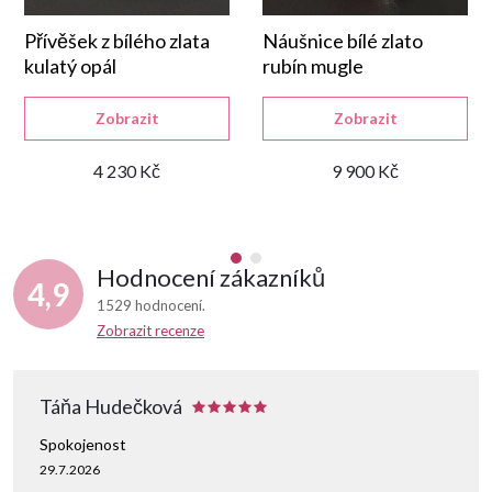
Přívěšek z bílého zlata
Náušnice bílé zlato
kulatý opál
rubín mugle
Zobrazit
Zobrazit
4 230 Kč
9 900 Kč
Hodnocení zákazníků
4,9
1529 hodnocení
Zobrazit recenze
Táňa Hudečková
Spokojenost
29.7.2026