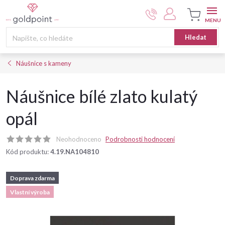
Přejít
na
obsah
Nákupní
Hledat
košík
Náušnice s kameny
Náušnice bílé zlato kulatý
opál
Neohodnoceno
Podrobnosti hodnocení
Kód produktu:
4.19.NA104810
Doprava zdarma
Vlastní výroba