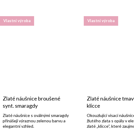
Vlastní výroba
Vlastní výroba
Zlaté náušnice broušené
Zlaté náušnice tmav
synt. smaragdy
klícce
Zlaté náušnice s oválnými smaragdy
Okouzlující visací náušnic
přinášejí výraznou zelenou barvu a
žlutého zlata s opály v el
elegantní vzhled.
zlaté „klícce“, které zaujm