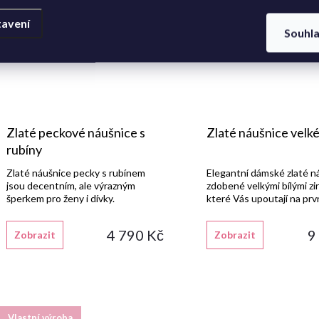
avení
Souhl
Zlaté peckové náušnice s
Zlaté náušnice velké
rubíny
Zlaté náušnice pecky s rubínem
Elegantní dámské zlaté n
jsou decentním, ale výrazným
zdobené velkými bílými zi
šperkem pro ženy i dívky.
které Vás upoutají na prv
4 790 Kč
9
Zobrazit
Zobrazit
Vlastní výroba