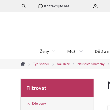
Přejít
Kontaktujte nás
na
obsah
Ženy
Muži
Děti a 
Typ šperku
Náušnice
Náušnice s kameny
Domů
P
o
Dle ceny
s