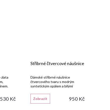
Stříbrné čtvercové náušnice
 zlata
Dámské stříbrné náušnice
ím,
čtvercového tvaru s modrým
vínem.
syntetickým opálem a bílými
zirkony, vyrobené ze stříbra
925/1000 s lesklou rhodiovanou
 530 Kč
950 Kč
Zobrazit
úpravou.