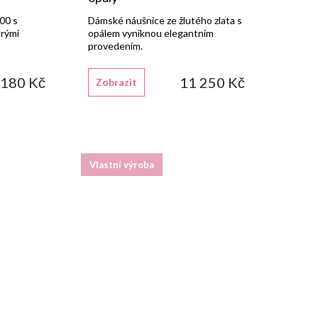
00 s
Dámské náušnice ze žlutého zlata s
drými
opálem vyniknou elegantním
provedením.
 180 Kč
11 250 Kč
Zobrazit
Vlastní výroba