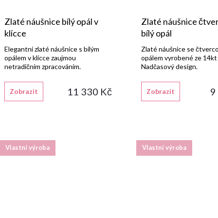
Zlaté náušnice bílý opál v
Zlaté náušnice čtve
klícce
bílý opál
Elegantní zlaté náušnice s bílým
Zlaté náušnice se čtverc
opálem v klícce zaujmou
opálem vyrobené ze 14kt 
netradičním zpracováním.
Nadčasový design.
11 330 Kč
9
Zobrazit
Zobrazit
Vlastní výroba
Vlastní výroba