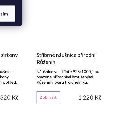
asím
 zirkony
Stříbrné náušnice přírodní
Růženín
áušnice
Náušnice ve stříbře 925/1000 jsou
rkony,
osazené přírodními broušenými
ní pohled.
Růženíny tvaru trojúhelníku.
 320 Kč
1 220 Kč
Zobrazit