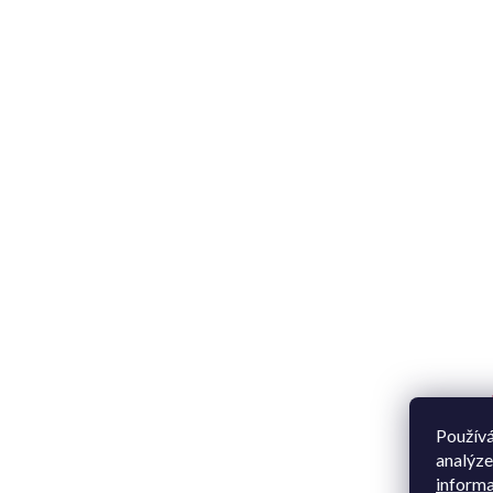
Používá
analýze
informa