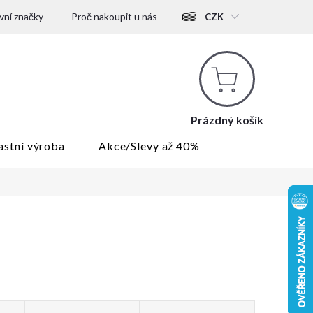
ní značky
Proč nakoupit u nás
CZK
Nákupní
košík
Prázdný košík
astní výroba
Akce/Slevy až 40%