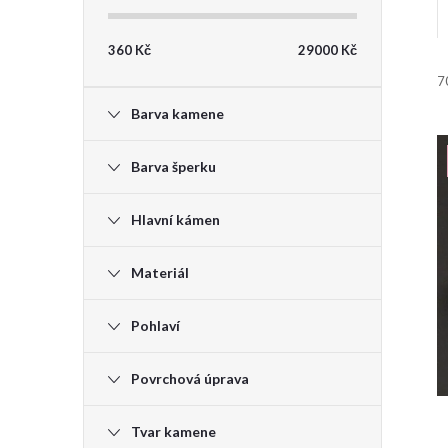
t
360
Kč
29000
Kč
r
7
i
Barva kamene
a
Barva šperku
n
Hlavní kámen
n
í
Materiál
í
Pohlaví
p
Povrchová úprava
a
n
Tvar kamene