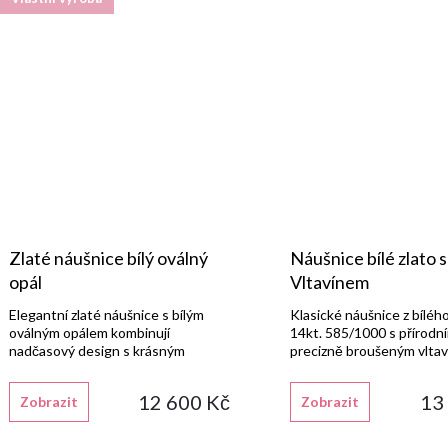
Zlaté náušnice bílý oválný
Náušnice bílé zlato s
opál
Vltavínem
Elegantní zlaté náušnice s bílým
Klasické náušnice z bílého
oválným opálem kombinují
14kt. 585/1000 s přírodn
nadčasový design s krásným
precizně broušeným vlta
třpytem kamene.
12 600 Kč
13
Zobrazit
Zobrazit