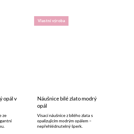
Vlastní výroba
ý opál v
Náušnice bílé zlato modrý
opál
e ze
Visací náušnice z bílého zlata s
egantní
opalizujícím modrým opálem –
ou.
nepřehlédnutelný šperk.