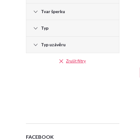
e
Tvar šperku
l
Typ
Typ uzávěru
Zrušit filtry
FACEBOOK