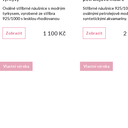
d
k
akvamaríny
Oválné stříbrné náušnice s modrým
Stříbrné náušnice 925/10
u
tyrkysem, vyrobené ze stříbra
oválnými petrolejově mo
t
925/1000 s lesklou rhodiovanou
syntetickými akvamaríny.
úpravou a klasickým dámským
k
zapínáním.
ů
1 100 Kč
2
Zobrazit
Zobrazit
t
ů
Vlastní výroba
Vlastní výroba