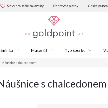
Slevy pro stálé zákazníky
Dopravy a platby
České puncov
miminka
Materiál
Typ šperku
Vl
Náušnice s chalcedonem
Dárkové poukazy
Náušnice s chalcedonem
V