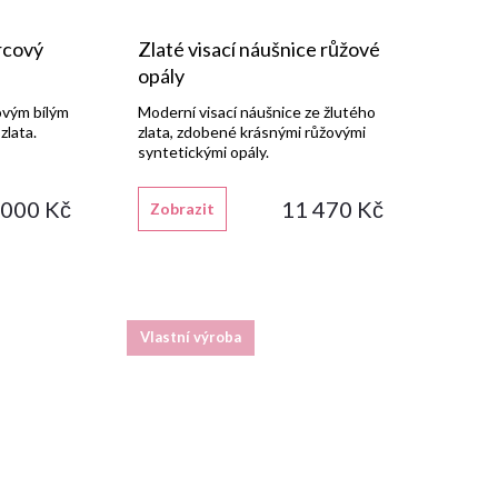
rcový
Zlaté visací náušnice růžové
opály
ovým bílým
Moderní visací náušnice ze žlutého
zlata.
zlata, zdobené krásnými růžovými
syntetickými opály.
 000 Kč
11 470 Kč
Zobrazit
Vlastní výroba