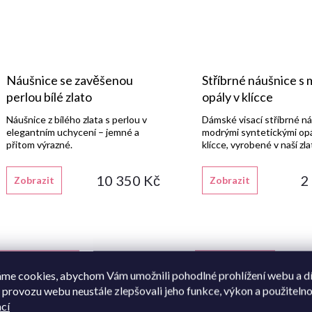
Náušnice se zavěšenou
Stříbrné náušnice s
perlou bílé zlato
opály v klícce
Náušnice z bílého zlata s perlou v
Dámské visací stříbrné ná
elegantním uchycení – jemné a
modrými syntetickými opá
přitom výrazné.
klícce, vyrobené v naší zl
dílně ze stříbra 925/1000 
rhodiovanou úpravou.
10 350 Kč
2
Zobrazit
Zobrazit
Vlastní výroba
Vlastní výroba
me cookies, abychom Vám umožnili pohodlné prohlížení webu a d
 provozu webu neustále zlepšovali jeho funkce, výkon a použitelno
cí