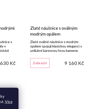
 modrými
Zlaté náušnice s oválným
modrým opálem
ušnice s
Zlaté oválné náušnice s modrým
ly v
opálem spojují klasickou eleganci s
atnické
unikátní barevnou hrou kamene.
s lesklou
 630 Kč
9 160 Kč
Zobrazit
íky
st.
Více