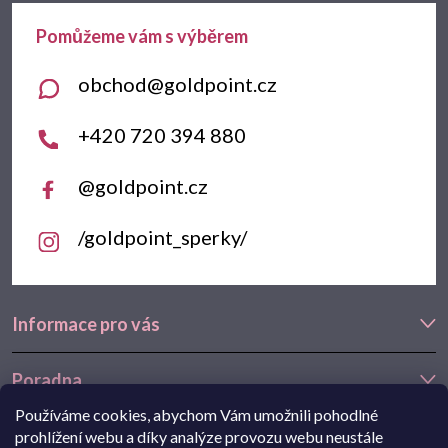
a
t
obchod
@
goldpoint.cz
í
+420 720 394 880
@goldpoint.cz
/goldpoint_sperky/
Informace pro vás
Poradna
Používáme cookies, abychom Vám umožnili pohodlné
Často hledáte
prohlížení webu a díky analýze provozu webu neustále