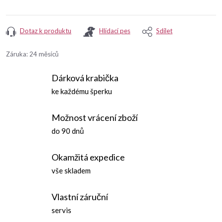
Dotaz k produktu
Hlídací pes
Sdílet
Záruka
:
24 měsíců
Dárková krabička
ke každému šperku
Možnost vrácení zboží
do 90 dnů
Okamžitá expedice
vše skladem
Vlastní záruční
servis