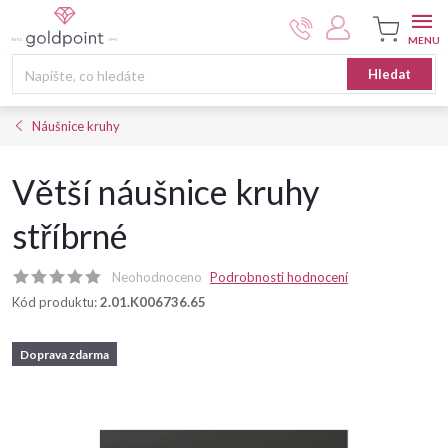
Přejít
na
obsah
Nákupní
Hledat
košík
Náušnice kruhy
Větší náušnice kruhy
stříbrné
Neohodnoceno
Podrobnosti hodnocení
Kód produktu:
2.01.K006736.65
Doprava zdarma