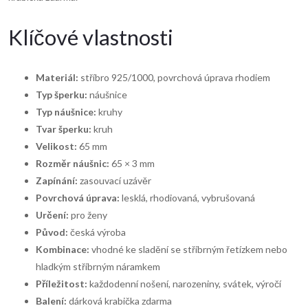
Klíčové vlastnosti
Materiál:
stříbro 925/1000, povrchová úprava rhodiem
Typ šperku:
náušnice
Typ náušnice:
kruhy
Tvar šperku:
kruh
Velikost:
65 mm
Rozměr náušnic:
65 × 3 mm
Zapínání:
zasouvací uzávěr
Povrchová úprava:
lesklá, rhodiovaná, vybrušovaná
Určení:
pro ženy
Původ:
česká výroba
Kombinace:
vhodné ke sladění se stříbrným řetízkem nebo
hladkým stříbrným náramkem
Příležitost:
každodenní nošení, narozeniny, svátek, výročí
Balení:
dárková krabička zdarma