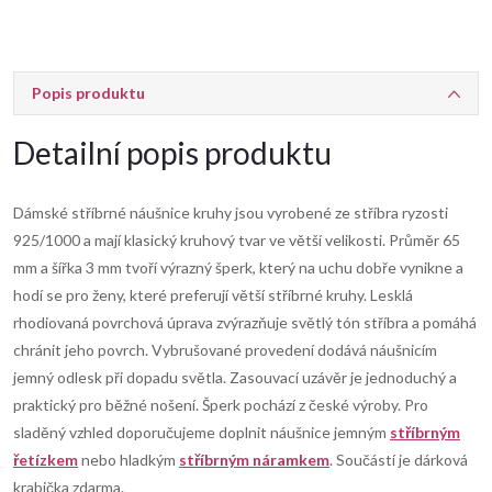
Popis produktu
Detailní popis produktu
Dámské stříbrné náušnice kruhy jsou vyrobené ze stříbra ryzosti
925/1000 a mají klasický kruhový tvar ve větší velikosti. Průměr 65
mm a šířka 3 mm tvoří výrazný šperk, který na uchu dobře vynikne a
hodí se pro ženy, které preferují větší stříbrné kruhy. Lesklá
rhodiovaná povrchová úprava zvýrazňuje světlý tón stříbra a pomáhá
chránit jeho povrch. Vybrušované provedení dodává náušnicím
jemný odlesk při dopadu světla. Zasouvací uzávěr je jednoduchý a
praktický pro běžné nošení. Šperk pochází z české výroby. Pro
sladěný vzhled doporučujeme doplnit náušnice jemným
stříbrným
řetízkem
nebo hladkým
stříbrným náramkem
. Součástí je dárková
krabička zdarma.