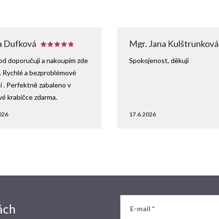
 Dufková
Mgr. Jana Kulštrunková
d doporučuji a nakoupím zde
Spokojenost, děkuji
. Rychlé a bezproblémové
 . Perfektně zabaleno v
vé krabičce zdarma.
026
17.6.2026
ách
E-mail