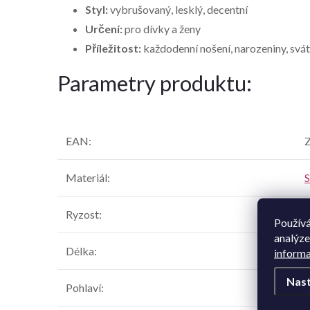
Styl:
vybrušovaný, lesklý, decentní
Určení:
pro dívky a ženy
Příležitost:
každodenní nošení, narozeniny, svát
Parametry produktu:
EAN
:
Z
Materiál
:
S
Ryzost
:
Používá
analýze
Délka
:
informa
Nast
Pohlaví
: