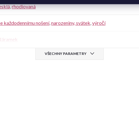
esklá
,
rhodiovaná
e každodennímu nošení
,
narozeniny, svátek
,
výročí
Náramek
VŠECHNY PARAMETRY