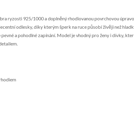
íbra ryzosti 925/1000 a doplněný rhodiovanou povrchovou úpravou 
centní odlesky, díky kterým šperk na ruce působí živěji než hlad
pevné a pohodlné zapínání. Model je vhodný pro ženy i dívky, kter
detailem.
 rhodiem