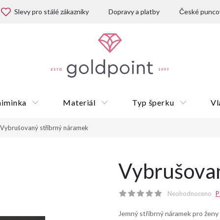
Slevy pro stálé zákazníky
Dopravy a platby
České puncov
miminka
Materiál
Typ šperku
Vl
Vybrušovaný stříbrný náramek
Dárkové poukazy
Vybrušovan
Neohodnoceno
P
Jemný stříbrný náramek pro ženy 