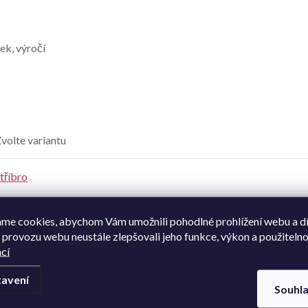
ek, výročí
volte variantu
tříbro
925/1000
me cookies, abychom Vám umožnili pohodlné prohlížení webu a d
 provozu webu neustále zlepšovali jeho funkce, výkon a použitelno
19 cm
cí
avení
dámské
,
dívčí
Souhl