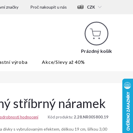
ní značky
Proč nakoupit u nás
CZK
Nákupní
košík
Prázdný košík
astní výroba
Akce/Slevy až 40%
ý stříbrný náramek
odrobnosti hodnocení
Kód produktu:
2.28.NR005800.19
a dívky s vybrušovaným efektem, délkou 19 cm, šířkou 3,00