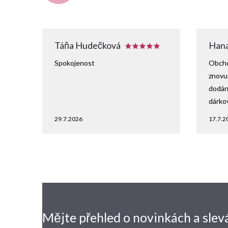
Táňa Hudečková
Hana
Spokojenost
Obcho
znovu
dodání
dárko
29.7.2026
17.7.2
Mějte přehled o novinkách
a slev