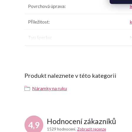
Povrchová úprava
:
l
Příležitost
:
k
Typ šperku
:
Produkt naleznete v této kategorii
Náramky na ruku
Hodnocení zákazníků
4,9
1529 hodnocení
Zobrazit recenze