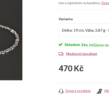
mm a zapínáním na karabinu.
Deta
Varianta
Skladem
3 ks
Možnosti doručení
470 Kč
Měrná
cena:
Dotaz k produktu
Hlí