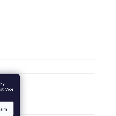
íky
st.
Více
asím