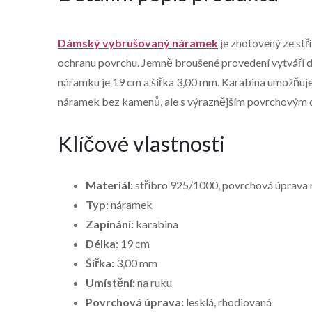
Dámský vybrušovaný náramek
je zhotovený ze stř
ochranu povrchu. Jemně broušené provedení vytváří de
náramku je 19 cm a šířka 3,00 mm. Karabina umožňuje 
náramek bez kamenů, ale s výraznějším povrchovým 
Klíčové vlastnosti
Materiál:
stříbro 925/1000, povrchová úprava
Typ:
náramek
Zapínání:
karabina
Délka:
19 cm
Šířka:
3,00 mm
Umístění:
na ruku
Povrchová úprava:
lesklá, rhodiovaná