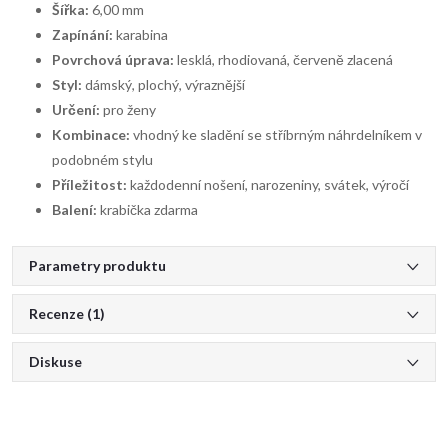
Šířka:
6,00 mm
Zapínání:
karabina
Povrchová úprava:
lesklá, rhodiovaná, červeně zlacená
Styl:
dámský, plochý, výraznější
Určení:
pro ženy
Kombinace:
vhodný ke sladění se stříbrným náhrdelníkem v
podobném stylu
Příležitost:
každodenní nošení, narozeniny, svátek, výročí
Balení:
krabička zdarma
Parametry produktu
Recenze (1)
Diskuse