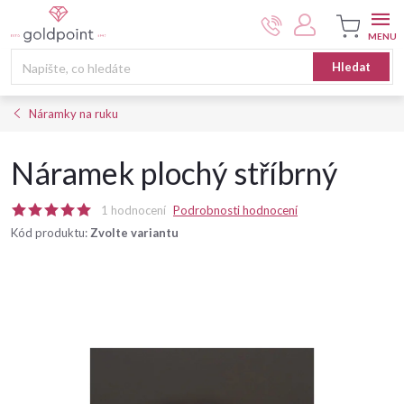
Přejít
na
obsah
Nákupní
Hledat
košík
Náramky na ruku
Náramek plochý stříbrný
1 hodnocení
Podrobnosti hodnocení
Kód produktu:
Zvolte variantu