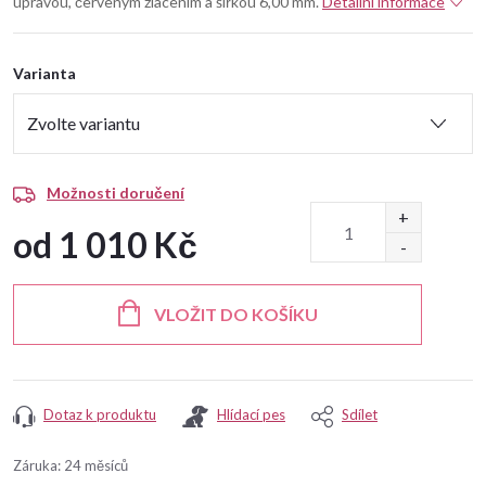
úpravou, červeným zlacením a šířkou 6,00 mm.
Detailní informace
Varianta
Možnosti doručení
od
1 010 Kč
Měrná
cena:
VLOŽIT DO KOŠÍKU
Dotaz k produktu
Hlídací pes
Sdílet
Záruka
:
24 měsíců