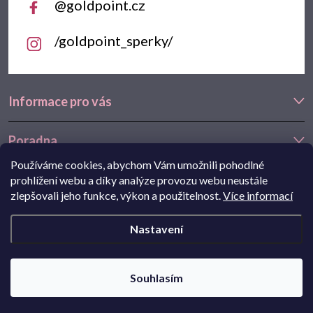
@goldpoint.cz
/goldpoint_sperky/
Informace pro vás
Poradna
Používáme cookies, abychom Vám umožnili pohodlné
Často hledáte
prohlížení webu a díky analýze provozu webu neustále
zlepšovali jeho funkce, výkon a použitelnost.
Více informací
Navštivte také náš e-shop Goldstore.cz:
zlaté náušnice
,
dětské
Nastavení
náušnice
,
náušnice z bílého zlata
Copyright 2026
Goldpoint.cz
. Všechna práva vyhrazena.
Souhlasím
Pohání Shoptet