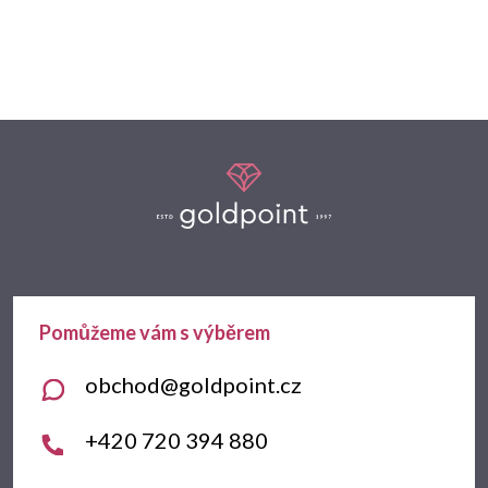
Z
á
p
a
t
obchod
@
goldpoint.cz
í
+420 720 394 880