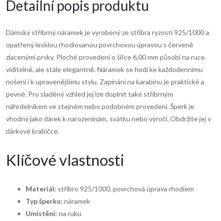
Detailní popis produktu
Dámský stříbrný náramek je vyrobený ze stříbra ryzosti 925/1000 a
opatřený lesklou rhodiovanou povrchovou úpravou s červeně
zlacenými prvky. Ploché provedení o šířce 6,00 mm působí na ruce
viditelně, ale stále elegantně. Náramek se hodí ke každodennímu
nošení i k upravenějšímu stylu. Zapínání na karabinu je praktické a
pevné. Pro sladěný vzhled jej lze doplnit také stříbrným
náhrdelníkem ve stejném nebo podobném provedení. Šperk je
vhodný jako dárek k narozeninám, svátku nebo výročí. Obdržíte jej v
dárkové krabičce.
Klíčové vlastnosti
Materiál:
stříbro 925/1000, povrchová úprava rhodiem
Typ šperku:
náramek
Umístění:
na ruku