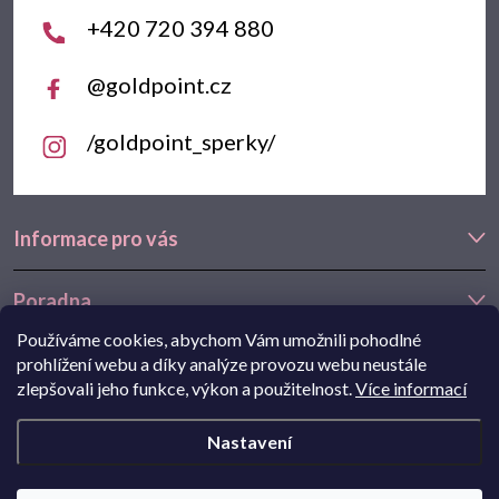
í
+420 720 394 880
@goldpoint.cz
/goldpoint_sperky/
Informace pro vás
Poradna
Používáme cookies, abychom Vám umožnili pohodlné
Často hledáte
prohlížení webu a díky analýze provozu webu neustále
zlepšovali jeho funkce, výkon a použitelnost.
Více informací
Navštivte také náš e-shop Goldstore.cz:
zlaté náušnice
,
dětské
Nastavení
náušnice
,
náušnice z bílého zlata
Copyright 2026
Goldpoint.cz
. Všechna práva vyhrazena.