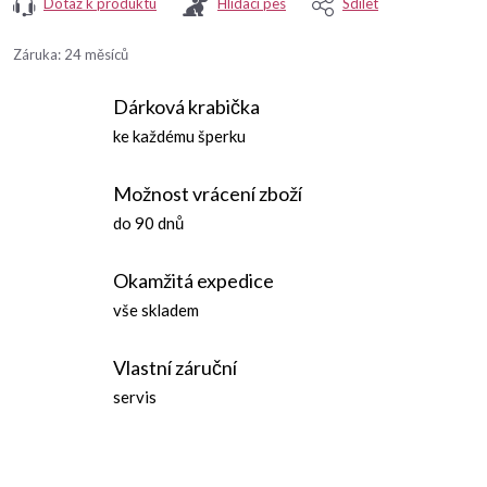
Dotaz k produktu
Hlídací pes
Sdílet
Záruka
:
24 měsíců
Dárková krabička
ke každému šperku
Možnost vrácení zboží
do 90 dnů
Okamžitá expedice
vše skladem
Vlastní záruční
servis