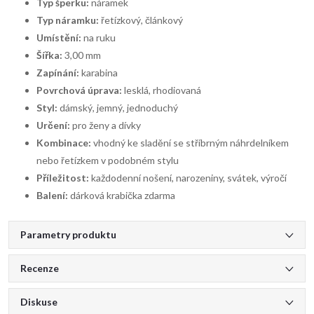
Typ šperku:
náramek
Typ náramku:
řetízkový, článkový
Umístění:
na ruku
Šířka:
3,00 mm
Zapínání:
karabina
Povrchová úprava:
lesklá, rhodiovaná
Styl:
dámský, jemný, jednoduchý
Určení:
pro ženy a dívky
Kombinace:
vhodný ke sladění se stříbrným náhrdelníkem
nebo řetízkem v podobném stylu
Příležitost:
každodenní nošení, narozeniny, svátek, výročí
Balení:
dárková krabička zdarma
Parametry produktu
Recenze
Diskuse