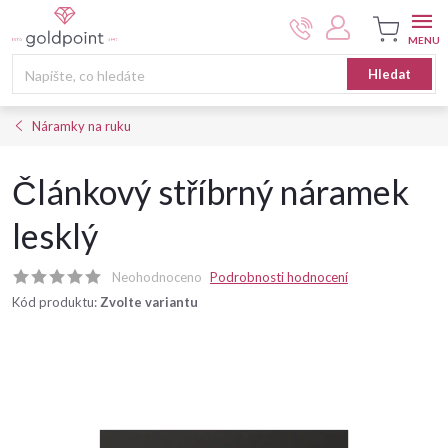
Přejít
na
obsah
Nákupní
Hledat
košík
Náramky na ruku
Článkový stříbrný náramek
lesklý
Neohodnoceno
Podrobnosti hodnocení
Kód produktu:
Zvolte variantu