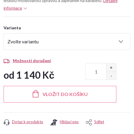
lesklou rhodiovanou úpravou a zapínáním na karabinu.
Detailní
informace
Varianta
Možnosti doručení
od
1 140 Kč
Měrná
cena:
VLOŽIT DO KOŠÍKU
Dotaz k produktu
Hlídací pes
Sdílet