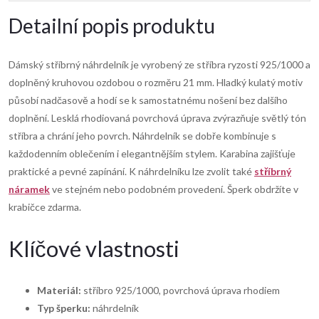
Detailní popis produktu
Dámský stříbrný náhrdelník je vyrobený ze stříbra ryzosti 925/1000 a
doplněný kruhovou ozdobou o rozměru 21 mm. Hladký kulatý motiv
působí nadčasově a hodí se k samostatnému nošení bez dalšího
doplnění. Lesklá rhodiovaná povrchová úprava zvýrazňuje světlý tón
stříbra a chrání jeho povrch. Náhrdelník se dobře kombinuje s
každodenním oblečením i elegantnějším stylem. Karabina zajišťuje
praktické a pevné zapínání. K náhrdelníku lze zvolit také
stříbrný
náramek
ve stejném nebo podobném provedení. Šperk obdržíte v
krabičce zdarma.
Klíčové vlastnosti
Materiál:
stříbro 925/1000, povrchová úprava rhodiem
Typ šperku:
náhrdelník