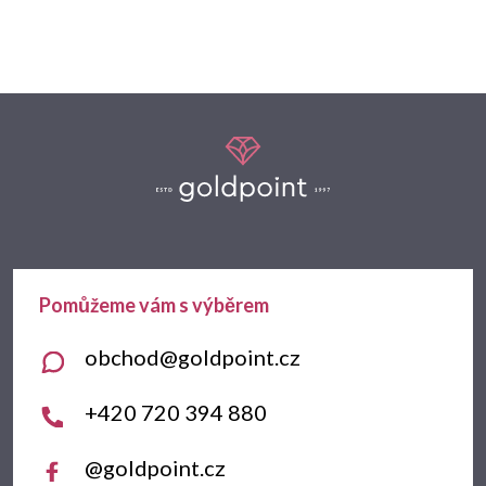
Z
á
p
a
t
obchod
@
goldpoint.cz
í
+420 720 394 880
@goldpoint.cz