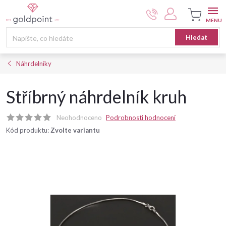
Přejít
na
obsah
Nákupní
Hledat
košík
Náhrdelníky
Stříbrný náhrdelník kruh
Neohodnoceno
Podrobnosti hodnocení
Kód produktu:
Zvolte variantu