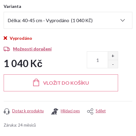
Varianta
Vyprodáno
Možnosti doručení
1 040 Kč
Měrná
cena:
VLOŽIT DO KOŠÍKU
Dotaz k produktu
Hlídací pes
Sdílet
Záruka
:
24 měsíců