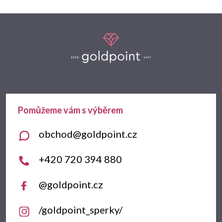
Z
á
p
a
t
obchod
@
goldpoint.cz
í
+420 720 394 880
@goldpoint.cz
/goldpoint_sperky/