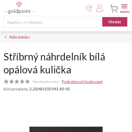
Přejít
na
obsah
Nákupní
Hledat
košík
Náhrdelníky
Stříbrný náhrdelník bílá
opálová kulička
Neohodnoceno
Podrobnosti hodnocení
Kód produktu:
2.28.NH105943.40-45