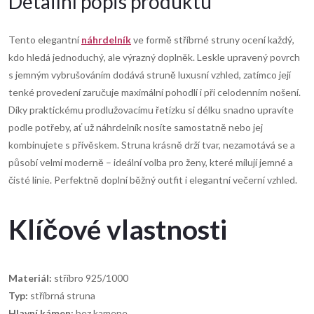
Detailní popis produktu
Tento elegantní
náhrdelník
ve formě stříbrné struny ocení každý,
kdo hledá jednoduchý, ale výrazný doplněk. Leskle upravený povrch
s jemným vybrušováním dodává struně luxusní vzhled, zatímco její
tenké provedení zaručuje maximální pohodlí i při celodenním nošení.
Díky praktickému prodlužovacímu řetízku si délku snadno upravíte
podle potřeby, ať už náhrdelník nosíte samostatně nebo jej
kombinujete s přívěskem. Struna krásně drží tvar, nezamotává se a
působí velmi moderně – ideální volba pro ženy, které milují jemné a
čisté linie. Perfektně doplní běžný outfit i elegantní večerní vzhled.
Klíčové vlastnosti
Materiál:
stříbro 925/1000
Typ:
stříbrná struna
Hlavní kámen:
bez kamene