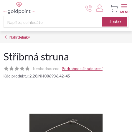
Přejít
na
obsah
Nákupní
Hledat
košík
Náhrdelníky
Stříbrná struna
Neohodnoceno
Podrobnosti hodnocení
Kód produktu:
2.28.NH006936.42-45