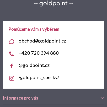
á
p
a
t
obchod
@
goldpoint.cz
í
+420 720 394 880
@goldpoint.cz
/goldpoint_sperky/
Informace pro vás