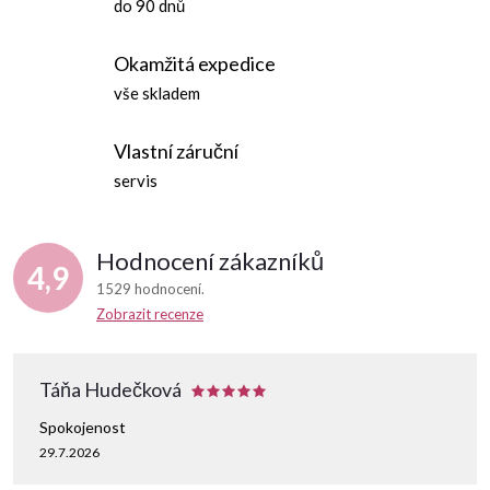
d
do 90 dnů
a
Okamžitá expedice
c
vše skladem
í
Vlastní záruční
p
servis
r
Hodnocení zákazníků
v
4,9
1529 hodnocení
k
Zobrazit recenze
y
Táňa Hudečková
v
Spokojenost
ý
29.7.2026