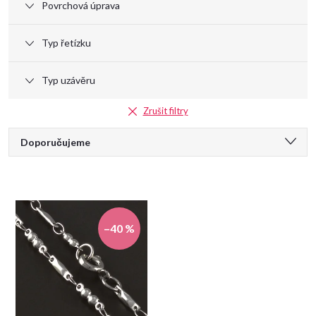
Povrchová úprava
u
Typ řetízku
k
Typ uzávěru
t
Zrušit filtry
ů
Ř
Doporučujeme
a
Nejlevnější
Nejdražší
z
Nejprodávanější
–40 %
e
Abecedně
n