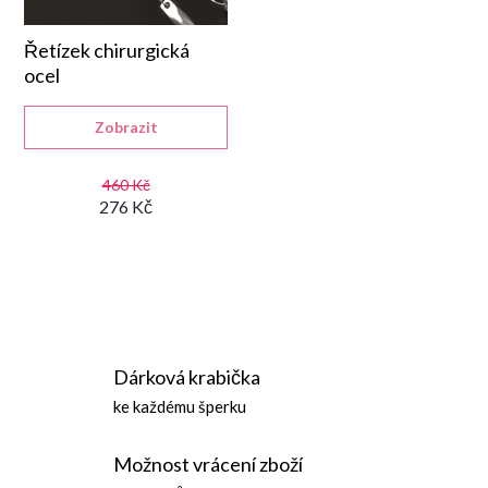
í
p
Řetízek chirurgická
ocel
r
Zobrazit
o
460 Kč
276 Kč
d
u
O
k
v
t
Dárková krabička
l
ke každému šperku
ů
á
Možnost vrácení zboží