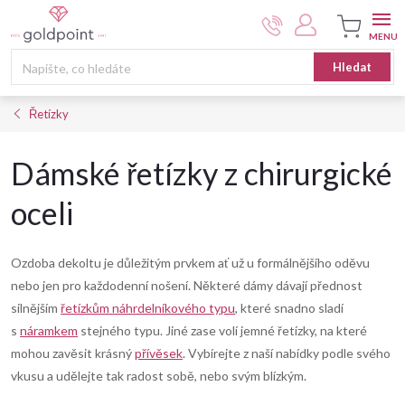
Přejít
na
obsah
Nákupní
Hledat
košík
Řetízky
Dámské řetízky z chirurgické
oceli
Ozdoba dekoltu je důležitým prvkem ať už u formálnějšího oděvu
nebo jen pro každodenní nošení. Některé dámy dávají přednost
silnějším
řetízkům náhrdelníkového typu
, které snadno sladí
s
náramkem
stejného typu. Jiné zase volí jemné řetízky, na které
mohou zavěsit krásný
přívěsek
. Vybírejte z naší nabídky podle svého
vkusu a udělejte tak radost sobě, nebo svým blízkým.