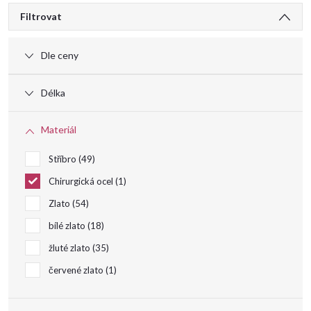
V
Filtrovat
ý
Dle ceny
p
Délka
i
Materiál
s
Stříbro
49
Chirurgická ocel
1
p
Zlato
54
r
bílé zlato
18
žluté zlato
35
o
červené zlato
1
d