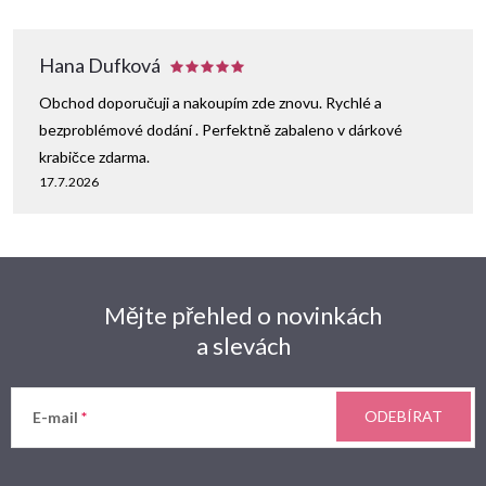
p
i
Hana Dufková
s
Obchod doporučuji a nakoupím zde znovu. Rychlé a
u
bezproblémové dodání . Perfektně zabaleno v dárkové
krabičce zdarma.
17.7.2026
Mějte přehled o novinkách
a slevách
ODEBÍRAT
E-mail