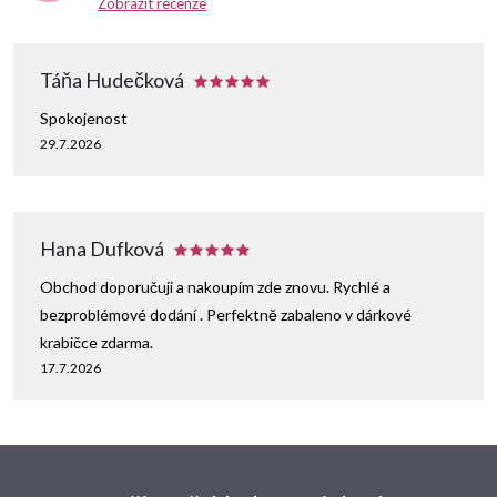
k
Zobrazit recenze
y
Táňa Hudečková
v
Spokojenost
ý
29.7.2026
p
i
Hana Dufková
s
Obchod doporučuji a nakoupím zde znovu. Rychlé a
u
bezproblémové dodání . Perfektně zabaleno v dárkové
krabičce zdarma.
17.7.2026