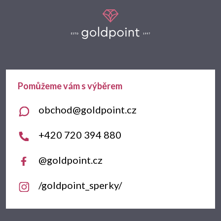
Z
á
p
a
t
obchod
@
goldpoint.cz
í
+420 720 394 880
@goldpoint.cz
/goldpoint_sperky/