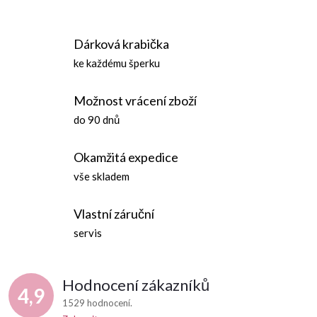
O
t
v
ů
Dárková krabička
l
ke každému šperku
á
Možnost vrácení zboží
d
do 90 dnů
a
Okamžitá expedice
c
vše skladem
í
Vlastní záruční
p
servis
r
Hodnocení zákazníků
v
4,9
1529 hodnocení