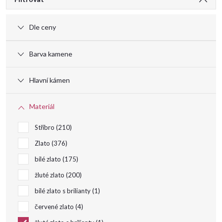
V
ý
Dle ceny
p
Barva kamene
i
Hlavní kámen
s
Materiál
p
Stříbro
210
r
Zlato
376
bílé zlato
175
o
žluté zlato
200
bílé zlato s brilianty
1
d
červené zlato
4