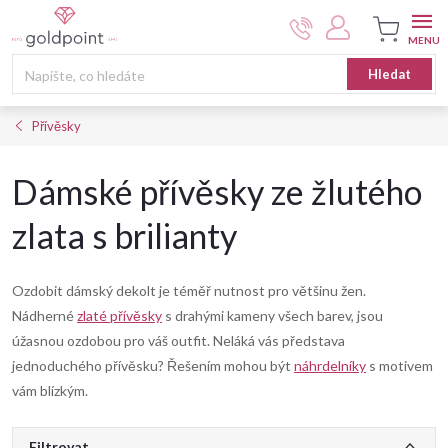
Přejít
na
obsah
Nákupní
Hledat
košík
Přívěsky
Dámské přívěsky ze žlutého
zlata s brilianty
Ozdobit dámský dekolt je téměř nutnost pro většinu žen.
Nádherné
zlaté přívěsky
s drahými kameny všech barev, jsou
úžasnou ozdobou pro váš outfit. Neláká vás představa
jednoduchého přívěsku? Řešením mohou být
náhrdelníky
s motivem
vám blízkým.
Filtrovat