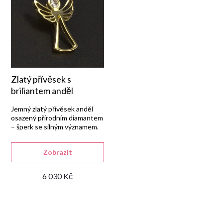
e
Abecedně
n
í
p
Zlatý přívěsek s
briliantem anděl
r
Jemný zlatý přívěsek anděl
osazený přírodním diamantem
– šperk se silným významem.
o
d
Zobrazit
6 030 Kč
u
k