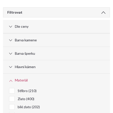
V
Filtrovat
ý
Dle ceny
p
Barva kamene
i
Barva šperku
s
Hlavní kámen
p
Materiál
r
Stříbro
210
o
Zlato
400
bílé zlato
202