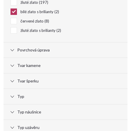
d
žluté zlato
197
u
bílé zlato s brilianty
2
červené zlato
8
k
žluté zlato s brilianty
2
t
Povrchová úprava
ů
Tvar kamene
Tvar šperku
Typ
Typ náušnice
Typ uzávěru