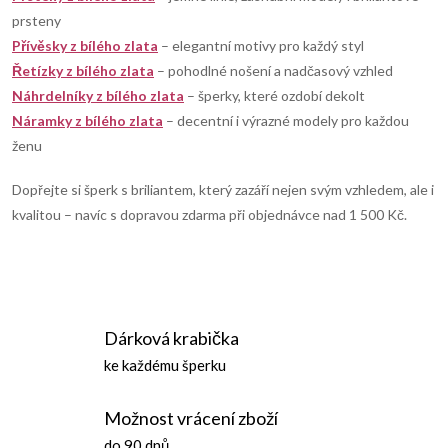
c
prsteny
í
Přívěsky z bílého zlata
– elegantní motivy pro každý styl
Řetízky z bílého zlata
– pohodlné nošení a nadčasový vzhled
p
Náhrdelníky z bílého zlata
– šperky, které ozdobí dekolt
Náramky z bílého zlata
– decentní i výrazné modely pro každou
r
ženu
v
Dopřejte si šperk s briliantem, který zazáří nejen svým vzhledem, ale i
k
kvalitou – navíc s dopravou zdarma při objednávce nad 1 500 Kč.
y
v
ý
Dárková krabička
p
ke každému šperku
i
Možnost vrácení zboží
do 90 dnů