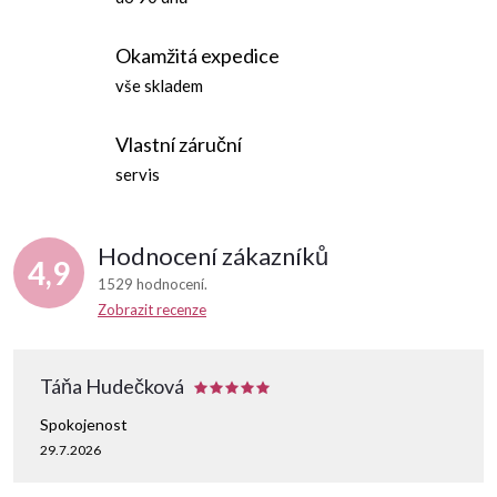
s
u
Okamžitá expedice
vše skladem
Vlastní záruční
servis
Hodnocení zákazníků
4,9
1529 hodnocení
Zobrazit recenze
Táňa Hudečková
Spokojenost
29.7.2026