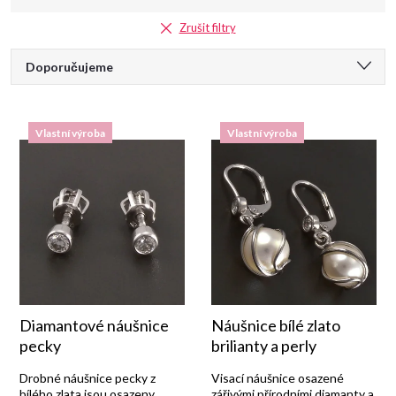
Zrušit filtry
Ř
Doporučujeme
a
Nejlevnější
Vlastní výroba
Vlastní výroba
Nejdražší
z
Nejprodávanější
e
Abecedně
n
í
p
Diamantové náušnice
Náušnice bílé zlato
pecky
brilianty a perly
r
Drobné náušnice pecky z
Visací náušnice osazené
bílého zlata jsou osazeny
zářivými přírodními diamanty a