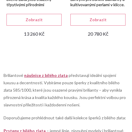
třpytivými přírodními
kultivovanými perlami v klícce.
o
diamanty.
d
Zobrazit
Zobrazit
13 260 Kč
20 780 Kč
u
k
O
t
v
Briliantové
náušnice z bílého zlata
představují ideální spojení
ů
luxusu a decentnosti. Vybíráme pouze šperky z kvalitního bílého
l
zlata 585/1000, které jsou osazené pravými brilianty – aby vynikla
přirozená krása a kvalita každého kousku. Jsou perfektní volbou pro
á
slavnostní příležitosti i každodenní nošení.
d
Doporučujeme prohlédnout také další kolekce šperků z bílého zlata:
a
Prsteny z bílého zlata
– jemné linie, zásnubní modely i briliantové