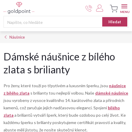
Přejít
na
obsah
Nákupní
Hledat
košík
Náušnice
Dámské náušnice z bílého
zlata s brilianty
Pro ženy, které touží po třpytivém a luxusním šperku, jsou
náušnice
z bílého zlata
s brilianty tou nejlepší volbou. Naše
dámské náušnice
jsou vyrobeny z vysoce kvalitního 14. karátového zlata a přírodních
kamenů, což zaručuje jejich nadčasovou eleganci. Spojení
bílého
zlata
a briliantů vytváří šperk, který bude ozdobou po celý život. Ke
každému šperku s brilianty poskytujeme certifikát pravosti a kvality,
abyste měli jistotu, že nosíte skutečný klenot.