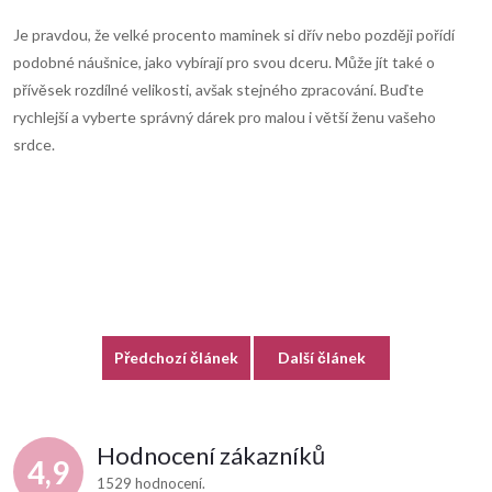
Je pravdou, že velké procento maminek si dřív nebo později pořídí
podobné náušnice, jako vybírají pro svou dceru. Může jít také o
přívěsek rozdílné velikosti, avšak stejného zpracování. Buďte
rychlejší a vyberte správný dárek pro malou i větší ženu vašeho
srdce.
Předchozí článek
Další článek
Hodnocení zákazníků
4,9
1529 hodnocení