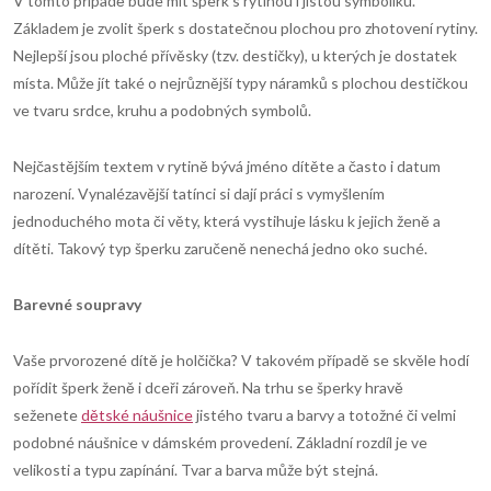
V tomto případě bude mít šperk s rytinou i jistou symboliku.
Základem je zvolit šperk s dostatečnou plochou pro zhotovení rytiny.
Nejlepší jsou ploché přívěsky (tzv. destičky), u kterých je dostatek
místa. Může jít také o nejrůznější typy náramků s plochou destičkou
ve tvaru srdce, kruhu a podobných symbolů.
Nejčastějším textem v rytině bývá jméno dítěte a často i datum
narození. Vynalézavější tatínci si dají práci s vymyšlením
jednoduchého mota či věty, která vystihuje lásku k jejich ženě a
dítěti. Takový typ šperku zaručeně nenechá jedno oko suché.
Barevn
é
soupravy
Vaše prvorozené dítě je holčička? V takovém případě se skvěle hodí
pořídit šperk ženě i dceři zároveň. Na trhu se šperky hravě
seženete
dětské náušnice
jistého tvaru a barvy a totožné či velmi
podobné náušnice v dámském provedení. Základní rozdíl je ve
velikosti a typu zapínání. Tvar a barva může být stejná.