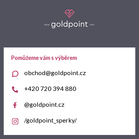
Z
á
p
a
t
obchod
@
goldpoint.cz
í
+420 720 394 880
@goldpoint.cz
/goldpoint_sperky/