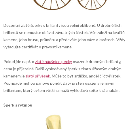
Decentní zlaté šperky s brilianty jsou velmi oblíbené. U drobnějších
briliantů se nemusíte obávat závratných částek. Vše záleží na kvalitě
kamene, jeho brusu, průměru a především jeho váze v karátech. Vždy
vyžadujte certifikát o pravosti kamene.
Pokud jde např. o
zlaté náušnice pecky
osazené drobnými brilianty,
cena je přijatelná. Další vyhledávaný šperk s tímto úžasným drahým
kamenem je
zlatý přívěsek
. Může to být srdíčko, anděl či čtyřlístek.
Popřípadě mohou pánové pořídit zlatý prsten osazený jemným
briliantem, který ovšem většina mužů vyhledává spíše k zásnubám.
Šperk s rytinou