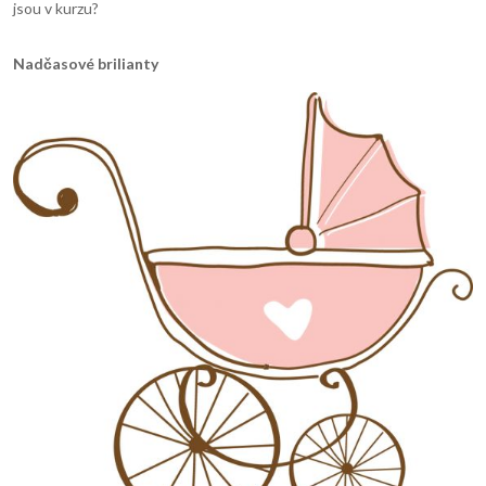
jsou v kurzu?
Nadčasov
é
brilianty