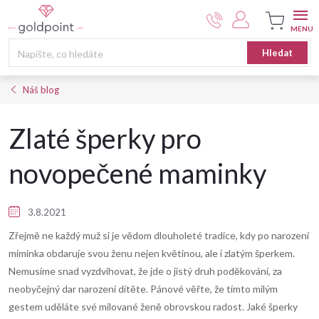
Přejít
na
obsah
Nákupní
Hledat
košík
Náš blog
Zlaté šperky pro
novopečené maminky
3.8.2021
Zřejmě ne každý muž si je vědom dlouholeté tradice, kdy po narození
miminka obdaruje svou ženu nejen květinou, ale i zlatým šperkem.
Nemusíme snad vyzdvihovat, že jde o jistý druh poděkování, za
neobyčejný dar narození dítěte. Pánové věřte, že tímto milým
gestem uděláte své milované ženě obrovskou radost. Jaké šperky